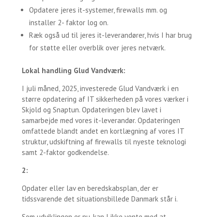
Opdatere jeres it-systemer, firewalls mm. og
installer 2- faktor log on.
Ræk også ud til jeres it-leverandører, hvis I har brug
for støtte eller overblik over jeres netværk.
Lokal handling Glud Vandværk:
I juli måned, 2025, investerede Glud Vandværk i en
større opdatering af IT sikkerheden på vores værker i
Skjold og Snaptun. Opdateringen blev lavet i
samarbejde med vores it-leverandør. Opdateringen
omfattede blandt andet en kortlægning af vores IT
struktur, udskiftning af firewalls til nyeste teknologi
samt 2-faktor godkendelse.
2:
Opdater eller lav en beredskabsplan, der er
tidssvarende det situationsbillede Danmark står i.
Som udviklingen er nu, kan I ikke vente med at