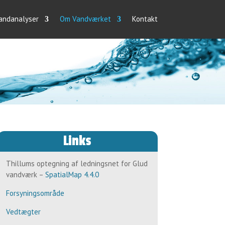
vandanalyser
Om Vandværket
Kontakt
Links
Thillums optegning af ledningsnet for Glud
vandværk​ –
SpatialMap 4.4.0
Forsyningsområde
Vedtægter