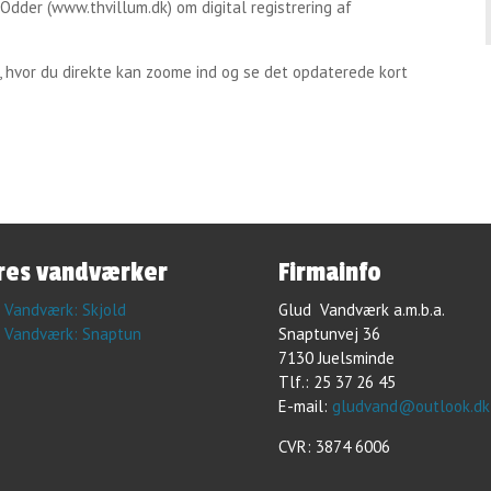
Odder (www.thvillum.dk) om digital registrering af
IS, hvor du direkte kan zoome ind og se det opdaterede kort
ores vandværker
Firmainfo
 Vandværk: Skjold
Glud Vandværk a.m.b.a.
 Vandværk: Snaptun
Snaptunvej 36
7130 Juelsminde
Tlf.: 25 37 26 45
E-mail:
gludvand@outlook.dk
CVR: 3874 6006