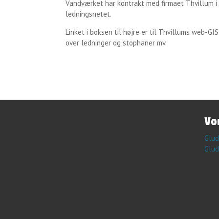
Vandværket har kontrakt med firmaet Thvillum i 
ledningsnetet.
Linket i boksen til højre er til Thvillums web-G
over ledninger og stophaner mv.
​V
Glud
Glud