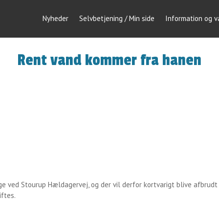
Nyheder
Selvbetjening / Min side
Information og 
Rent vand kommer fra hanen
age ved Stourup Hældagervej, og der vil derfor kortvarigt blive afbrud
iftes.