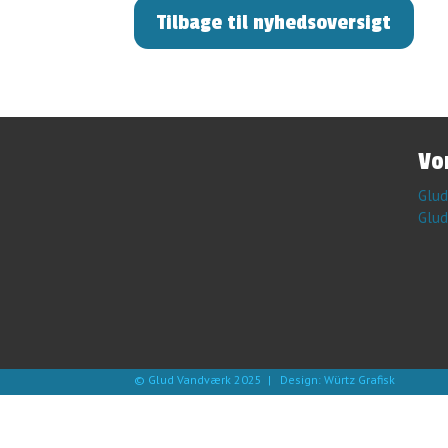
Tilbage til nyhedsoversigt
​V
Glud
Glud
© Glud Vandværk 2025 | Design:
Würtz Grafisk