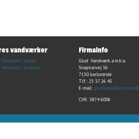
ores vandværker
Firmainfo
 Vandværk: Skjold
Glud Vandværk a.m.b.a.
 Vandværk: Snaptun
Snaptunvej 36
7130 Juelsminde
Tlf.: 25 37 26 45
E-mail:
gludvand@outlook.dk
CVR: 3874 6006